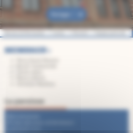
Partager
Diocèse de Montauban
Verdun
Montech
Équipe pastorale
MEMBRES :
Marie-Paule Mazana
Benoît Toulemonde
Cécile Lebon
Marie Loferne
Christian Maufoux
La paroisse
Accueil paroisse
9 Rue Sadi Carnot, 82700 Montech
05 63 64 73 23