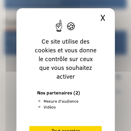
paroisse-montech@orange.fr
X
Masque
Contact
Abbé Alidor Nkongolo
Ce site utilise des
Curé
cookies et vous donne
05 63 64 73 23
le contrôle sur ceux
que vous souhaitez
activer
Nos partenaires
(2)
Mesure d'audience
Vidéos
Tout accepter