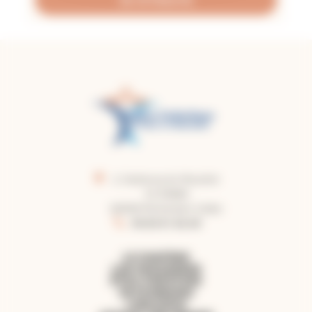
2, faubourg du Moustier
CS 50860
82008 Montauban Cedex
05.63.91.62.40
LE DIOCÈSE
LES PAROISSES
ÊTRE CHRÉTIEN
PATRIMOINE
LIBRAIRIE