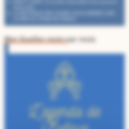
PéléVTT 2026 : Le succès renouvelé d’une aventure
fraternelle
LA PASTORALE DES JEUNES VOUS EMMÈNE VOIR
LE PAPE AU STADE DE FRANCE
Mgr Guellec mois par mois