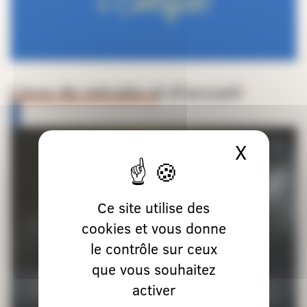
Lieux de retraite et d’accueil
X
Masque
Ce site utilise des
cookies et vous donne
le contrôle sur ceux
que vous souhaitez
activer