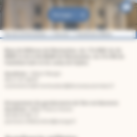
Partager
Diocèse de Montauban
Services
Aumônerie militaire
Base de Défense de Montauban, du 17e RGP, du 3e
RMAT et de la 9e BSAM de Montauban, du 31e RG de
Castelsarrasin et du camp de Caylus.
Aumônier:
Edwin Mangin
06 21 67 08 87
aumonerie-bdd-montauban@dioceseauxarmees.fr
Groupement de gendarmerie de Tarn-et-Garonne
Aumônier:
Abbé Thierry Farenc
06 08 42 96 12
paroisse.villebourbon@orange.fr