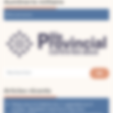
Aumônerie militaire
Accueil service
Articles récents
Temps pour la Création du 1ᵉʳ septembre au 4
octobre : désaltérer notre foi à l’Eau Vive