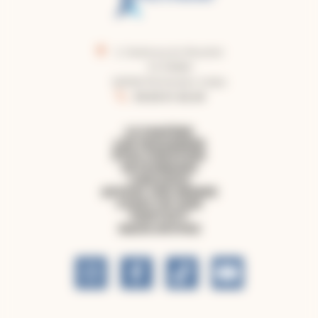
2, faubourg du Moustier
CS 50860
82008 Montauban Cedex
05.63.91.62.40
LE DIOCÈSE
LES PAROISSES
ÊTRE CHRÉTIEN
PATRIMOINE
LIBRAIRIE
OFFRIR UNE MESSE
FAIRE UN DON
CONTACT
NOUS SUIVRE