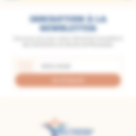
INSCRIPTION À LA
NEWSLETTER
Inscrivez-vous pour rester informé de l'actualité et
des événements du diocèse de Montauban
Je m'inscris