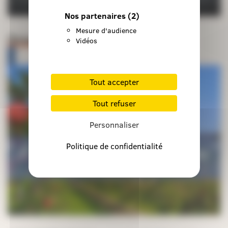
Nos partenaires
(2)
Mesure d'audience
Orientations pastorales
Vidéos
Tout accepter
Tout refuser
Personnaliser
Politique de confidentialité