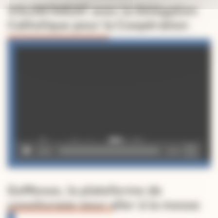
VOLONTARIAT avec la Délégation
Catholique pour la Coopération
Lecteur
vidéo
00:00
02:49
GoMesse, la plateforme de
covoiturage pour aller à la messe