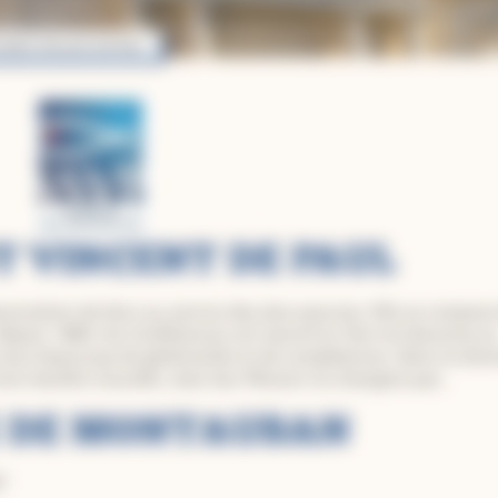
 Saint-Vincent de Paul
T VINCENT DE PAUL
sociation de laïcs au service des plus pauvres. Elle se compose
epuis 1865, les Conférences ont oeuvré en Tarn-et-Garonne a
 nous beaucoup de générosités et de compétences. Dans la diver
’une manière nouvelle, mais leur Mission ne changera pas.
E DE MONTAUBAN
T