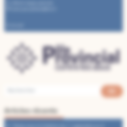
référent équipe pastorale
marie.jose.pelissier@free.fr
RICHARD RODRIGUES
Accueil
Articles récents
Temps pour la Création du 1ᵉʳ septembre au 4