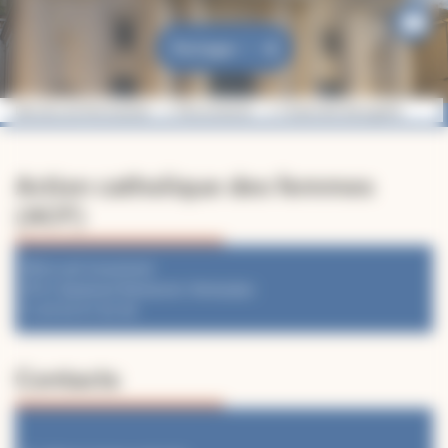
Partager
Diocèse de Montauban
Mouvements
Fraternité Georgette
Action catholique des femmes
(ACF)
Accueil mouvement
91 Boulevard Montauriol, Montauban
05 63 91 62 40
Contacts
MARIE-JOSÉE PÉLISSIER