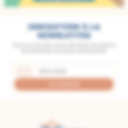
INSCRIPTION À LA
NEWSLETTER
Inscrivez-vous pour rester informé de l'actualité et
des événements du diocèse de Montauban
Je m'inscris