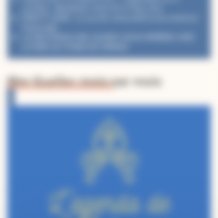
octobre : désaltérer notre foi à l’Eau Vive
PéléVTT 2026 : Le succès renouvelé d’une aventure
fraternelle
LA PASTORALE DES JEUNES VOUS EMMÈNE VOIR
LE PAPE AU STADE DE FRANCE
Mgr Guellec mois par mois