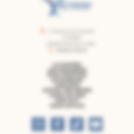
2, faubourg du Moustier
CS 50860
82008 Montauban Cedex
05.63.91.62.40
LE DIOCÈSE
LES PAROISSES
ÊTRE CHRÉTIEN
PATRIMOINE
LIBRAIRIE
OFFRIR UNE MESSE
FAIRE UN DON
CONTACT
NOUS SUIVRE