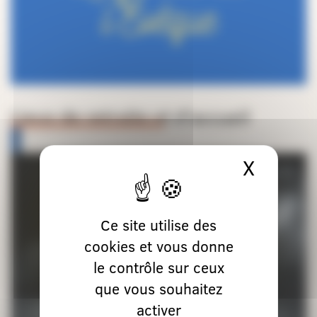
Lieux de retraite et d’accueil
X
Masque
Ce site utilise des
cookies et vous donne
le contrôle sur ceux
que vous souhaitez
activer