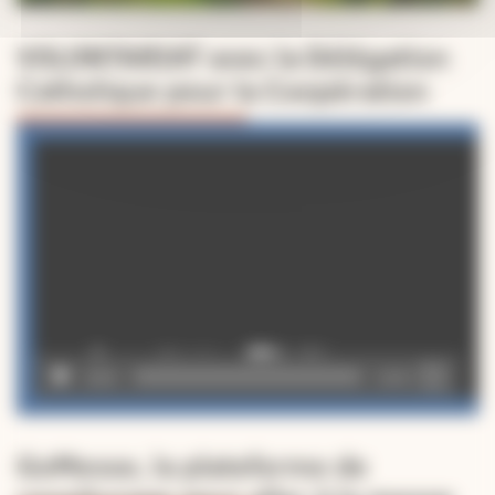
VOLONTARIAT avec la Délégation
Catholique pour la Coopération
Lecteur
vidéo
00:00
02:49
GoMesse, la plateforme de