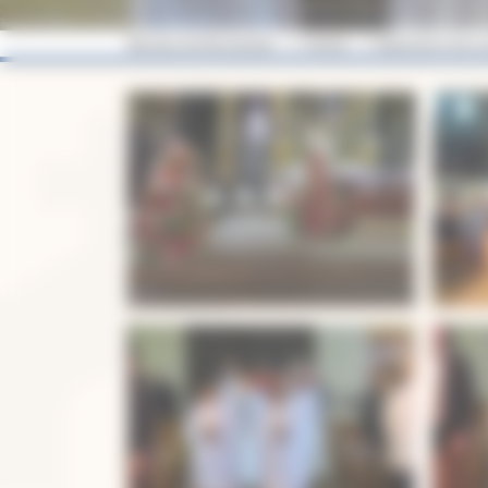
Diocèse de Montauban
Verdun
Beaumont-de-Lo