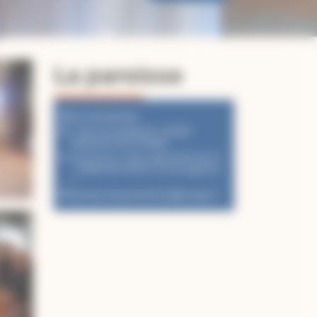
ont 2018
La paroisse
Accueil paroisse
1 Rue du Presbytère, 82500
Beaumont-de-Lomagne
05 63 02 31 09 ou 09 50 95 46 51
- Mobile 06 40 08 16 44 (Urgences
)
paroisse.beaumont0162@orange.fr