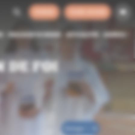
SYNODE
FAIRE UN DON
SE
HORAIRES DE MESSE
ACTUALITÉS
AGENDA
 DE FOI
Partager