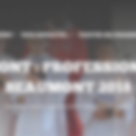
CÈSE
VOUS SOUHAITEZ…
TROUVER MA PAROIS
NT : PROFESSION
BEAUMONT 2018
ENSEMBLE PAROISSIAL BEAUMONT-DE-LOMAGNE - LAVIT