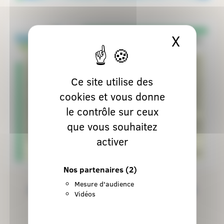
X
Masque
Ce site utilise des
cookies et vous donne
le contrôle sur ceux
que vous souhaitez
activer
Nos partenaires
(2)
Mesure d'audience
PARTAGEZ CETTE INFORMATION
Vidéos
AUTOUR DE VOUS :