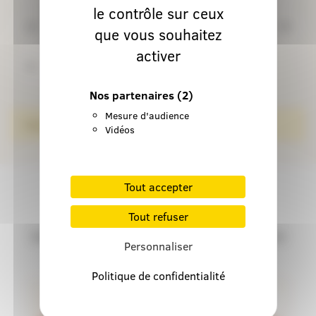
le contrôle sur ceux
24
25
26
27
28
29
30
que vous souhaitez
activer
31
1
2
3
4
5
6
Nos partenaires
(2)
Mesure d'audience
Oups, encore aucun événement à afficher ici !
Vidéos
Tout accepter
INSCRIPTION À LA
NEWSLETTER
Tout refuser
Inscrivez-vous pour rester informé de l'actualité et
Personnaliser
des événements du diocèse de Montauban
Politique de confidentialité