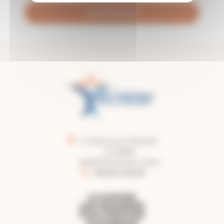
Je m'inscris
2, faubourg du Moustier
CS 50860
82008 Montauban Cedex
05.63.91.62.40
LE DIOCÈSE
LES PAROISSES
ÊTRE CHRÉTIEN
PATRIMOINE