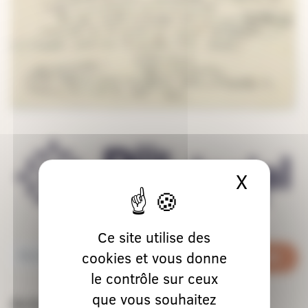
X
Masque
Ce site utilise des
cookies et vous donne
le contrôle sur ceux
que vous souhaitez
Articles récents