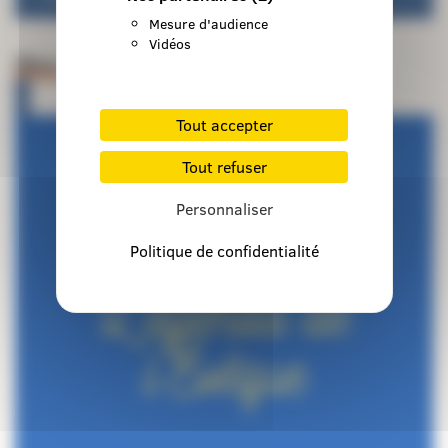
Mesure d'audience
Vidéos
Mgr Guellec mois par mois
Tout accepter
Tout refuser
Personnaliser
Politique de confidentialité