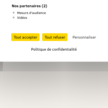
Nos partenaires
(2)
Mesure d'audience
Vidéos
Tout accepter
Tout refuser
Personnaliser
Politique de confidentialité