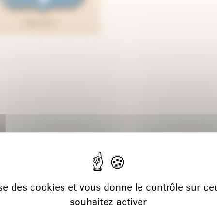
lise des cookies et vous donne le contrôle sur c
souhaitez activer