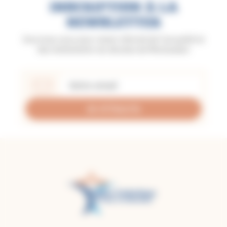
INSCRIPTION À LA
NEWSLETTER
Inscrivez-vous pour rester informé de l'actualité et
des événements du diocèse de Montauban
Je m'inscris