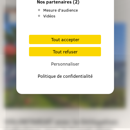
Nos partenaires
(2)
Orientations pastorales
Mesure d'audience
Vidéos
Tout accepter
Tout refuser
Personnaliser
Politique de confidentialité
VOLONTARIAT avec la Délégation