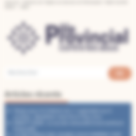
Sources: “Histoire de l’Eglise du diocèse de Montauban” Abbé Camille
DAUX – 1882
Articles récents
Temps pour la Création du 1ᵉʳ septembre au 4
octobre : désaltérer notre foi à l’Eau Vive
PéléVTT 2026 : Le succès renouvelé d’une aventure
fraternelle
LA PASTORALE DES JEUNES VOUS EMMÈNE VOIR