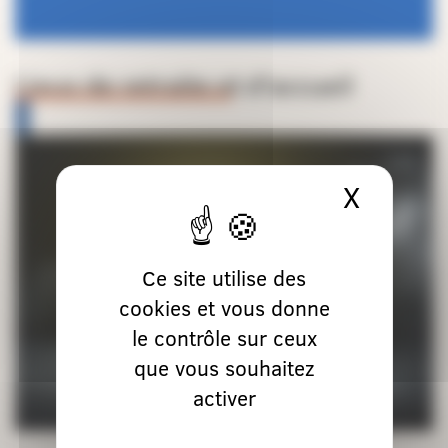
Lieux de retraite et d’accueil
X
Masque
Ce site utilise des
cookies et vous donne
le contrôle sur ceux
que vous souhaitez
activer