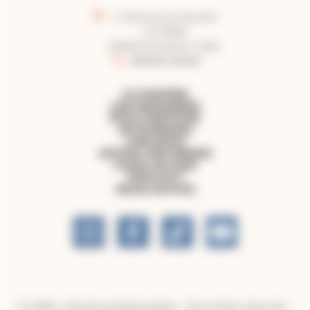
2, faubourg du Moustier
CS 50860
82008 Montauban Cedex
05.63.91.62.40
LE DIOCÈSE
LES PAROISSES
ÊTRE CHRÉTIEN
PATRIMOINE
LIBRAIRIE
OFFRIR UNE MESSE
FAIRE UN DON
CONTACT
NOUS SUIVRE
© 2026 - Diocèse de Montauban - Tous droits réservés -