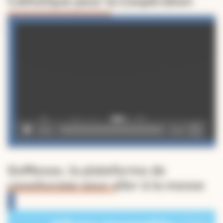
Catholique pour la Coopération
Lecteur
vidéo
00:00
02:49
GoMesse, la plateforme de
covoiturage pour aller à la messe