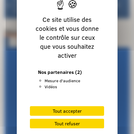
LA PASTORALE DES JEUNES VOUS EMMÈNE VOIR
LE PAPE AU STADE DE FRANCE
Ce site utilise des
cookies et vous donne
Mgr Guellec mois par mois
le contrôle sur ceux
que vous souhaitez
activer
Nos partenaires
(2)
Mesure d'audience
Vidéos
Tout accepter
Tout refuser