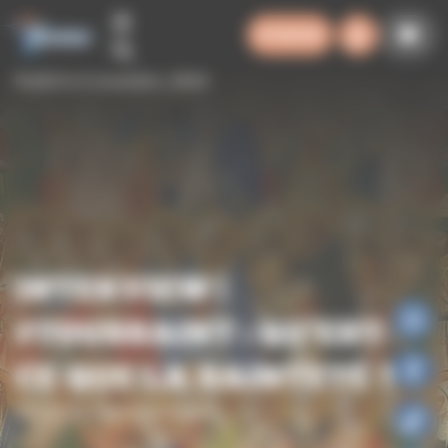
Panneau de gestion des cookies
SYNODE
Publié le 4 novembre, 2024
INTERVIEW |
#TOUSSAINT : QU’EST-
CE QUE LA SAINTETÉ ?
Actualités
Diocèse
Podcasts