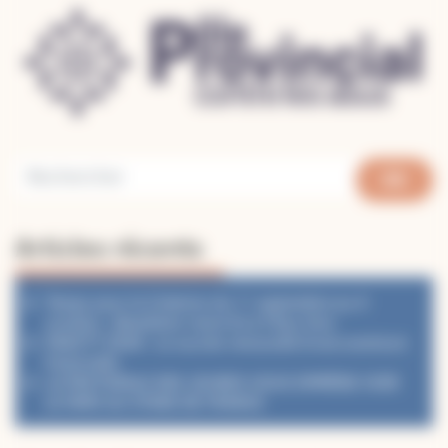
Articles récents
Temps pour la Création du 1ᵉʳ septembre au 4
octobre : désaltérer notre foi à l’Eau Vive
PéléVTT 2026 : Le succès renouvelé d’une aventure
fraternelle
LA PASTORALE DES JEUNES VOUS EMMÈNE VOIR
LE PAPE AU STADE DE FRANCE