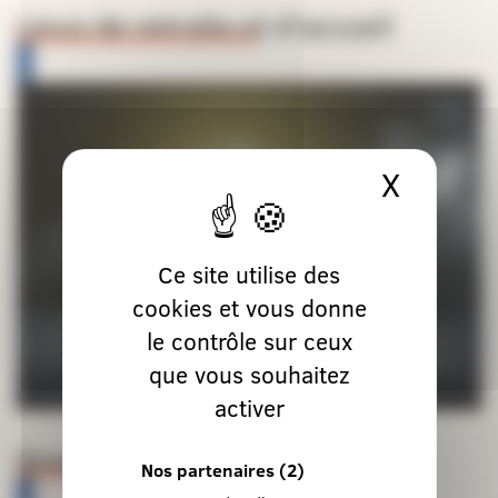
Lieux de retraite et d’accueil
X
Masque
Ce site utilise des
cookies et vous donne
le contrôle sur ceux
que vous souhaitez
activer
Orientations pastorales
Nos partenaires
(2)