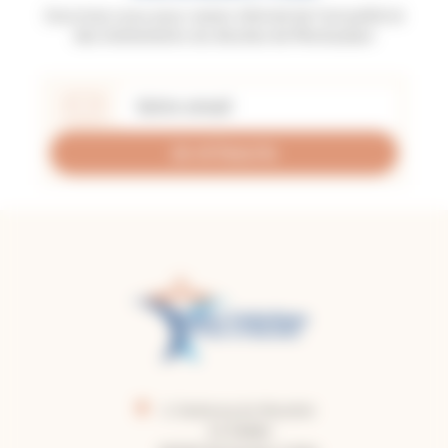
Inscrivez-vous pour rester informé de l'actualité et
des événements du diocèse de Montauban
Je m'inscris
2, faubourg du Moustier
CS 50860