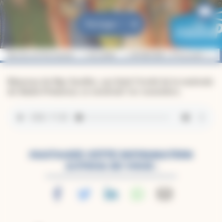
Partager
Diocèse de Montauban
Actualités
INTERVIEW | #Toussaint : qu’es
Réponse de Mgr Guellec, qui était l’invité de la matinale
de
Radio Présence
, ce vendredi 1er novembre.
PARTAGEZ CETTE INFORMATION
AUTOUR DE VOUS :