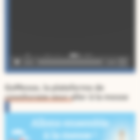
vidéo
00:00
02:49
GoMesse, la plateforme de
covoiturage pour aller à la messe