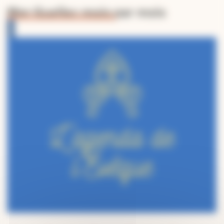
Mgr Guellec mois par mois