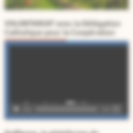
VOLONTARIAT avec la Délégation
Catholique pour la Coopération
Lecteur
vidéo
00:00
02:49