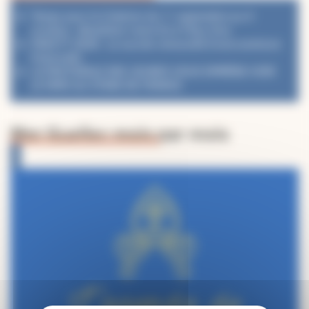
Temps pour la Création du 1ᵉʳ septembre au 4
octobre : désaltérer notre foi à l’Eau Vive
PéléVTT 2026 : Le succès renouvelé d’une aventure
fraternelle
LA PASTORALE DES JEUNES VOUS EMMÈNE VOIR
LE PAPE AU STADE DE FRANCE
Mgr Guellec mois par mois