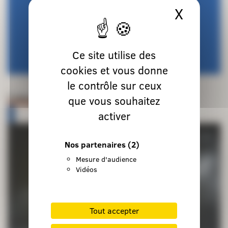
X
Masque
Ce site utilise des
cookies et vous donne
le contrôle sur ceux
Lieux de retraite et d’accueil
que vous souhaitez
activer
Nos partenaires
(2)
Mesure d'audience
Vidéos
Tout accepter