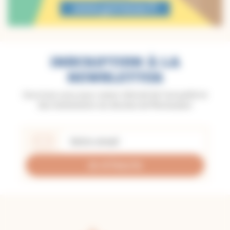
INSCRIPTION À LA
NEWSLETTER
Inscrivez-vous pour rester informé de l'actualité et
des événements du diocèse de Montauban
Je m'inscris