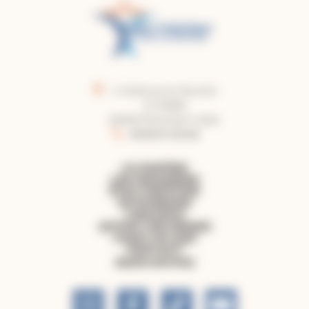
2, faubourg du Moustier
CS 50860
82008 Montauban Cedex
05.63.91.62.40
LE DIOCÈSE
LES PAROISSES
ÊTRE CHRÉTIEN
PATRIMOINE
LIBRAIRIE
OFFRIR UNE MESSE
FAIRE UN DON
CONTACT
NOUS SUIVRE