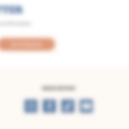
TTER
se de Montauban
Je m'inscris
NOUS SUIVRE