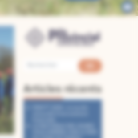
Articles récents
PéléVTT 2026 : Le succès
renouvelé d’une aventure
fraternelle
LA PASTORALE DES JEUNES
VOUS EMMÈNE VOIR LE PAPE