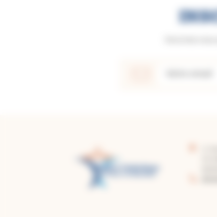
INS
Inscrivez-vous
2, f
CS 
8200
05.6