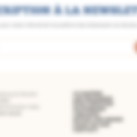
CRIPTION À LA NEWSLE
 pour rester informé de l'actualité et des événements du diocè
LE DIOCÈSE
aubourg du Moustier
LES PAROISSES
50860
ÊTRE CHRÉTIEN
8 Montauban Cedex
PATRIMOINE
3.91.62.40
LIBRAIRIE
OFFRIR UNE MESSE
FAIRE UN DON
CONTACT