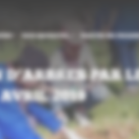
CÈSE
VOUS SOUHAITEZ…
TROUVER MA PAROIS
 D’ARBRES PAR L
 AVRIL 2019