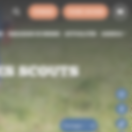
SYNODE
FAIRE UN DON
SE
HORAIRES DE MESSE
ACTUALITÉS
AGENDA
ES SCOUTS
Partager