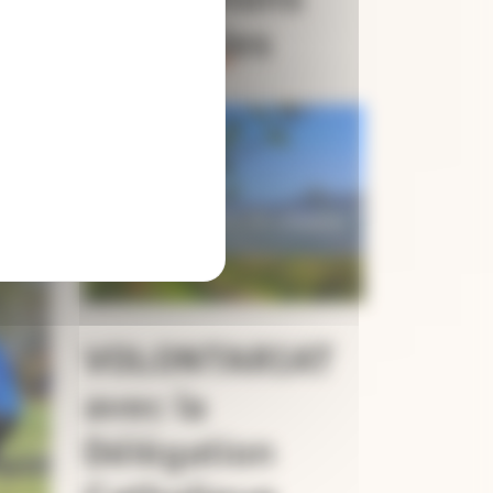
pastorales
VOLONTARIAT
avec la
Délégation