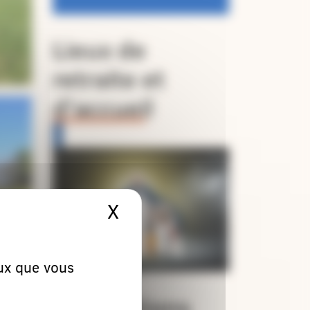
Lieux de
retraite et
d’accueil
X
Masquer le bandeau 
eux que vous
Orientations