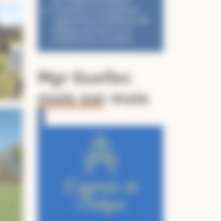
AU STADE DE FRANCE
Incendies et intempéries :
l’appel de la Conférence des
évêques de France à la
solidarité et à la prière
Mgr Guellec
mois par mois