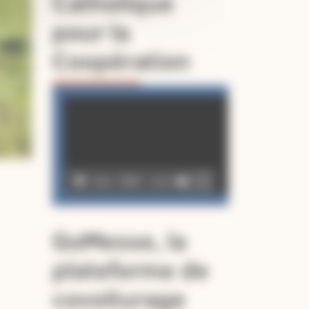
Catholique
pour la
Coopération
Lecteur
vidéo
00:00
02:49
GoMesse, la
plateforme de
covoiturage