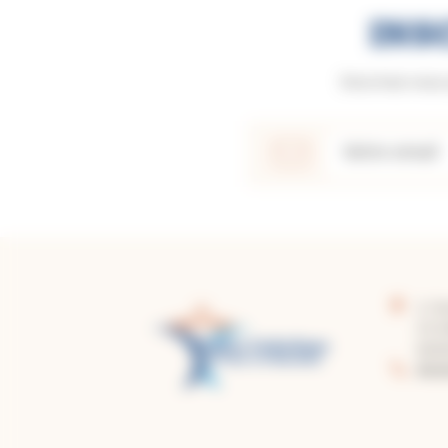
INS
Inscrivez-vous
2, f
CS 
8200
05.6