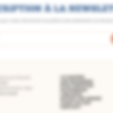
CRIPTION À LA NEWSLE
 pour rester informé de l'actualité et des événements du diocè
LE DIOCÈSE
aubourg du Moustier
LES PAROISSES
50860
ÊTRE CHRÉTIEN
8 Montauban Cedex
PATRIMOINE
3.91.62.40
LIBRAIRIE
OFFRIR UNE MESSE
FAIRE UN DON
CONTACT