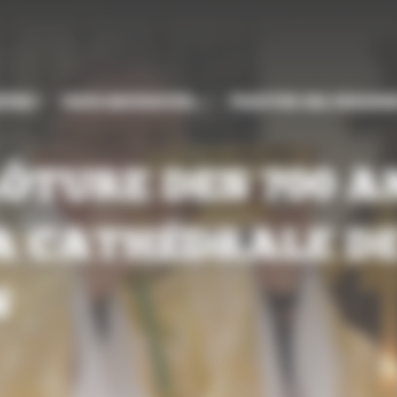
CÈSE
VOUS SOUHAITEZ…
TROUVER MA PAROIS
ÔTURE DES 700 A
LA CATHÉDRALE D
N