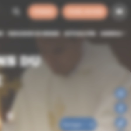
SYNODE
FAIRE UN DON
SE
HORAIRES DE MESSE
ACTUALITÉS
AGENDA
NS DU
E
Partager