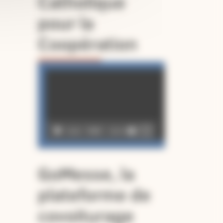
Catholique
pour la
Coopération
Lecteur
vidéo
00:00
02:49
GoMesse, la
plateforme de
covoiturage