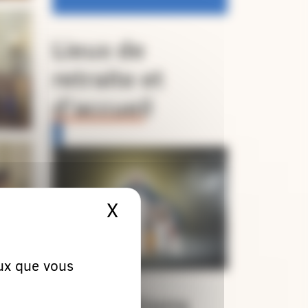
Lieux de
retraite et
d’accueil
X
Masquer le bandeau 
eux que vous
Orientations