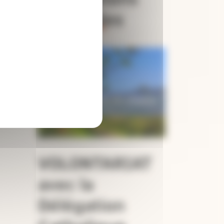
pastorales
VOLONTARIAT
avec la
Délégation