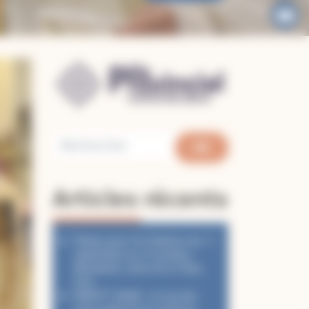
Articles récents
Temps pour la Création du 1ᵉʳ
septembre au 4 octobre :
désaltérer notre foi à l’Eau
Vive
PéléVTT 2026 : Le succès