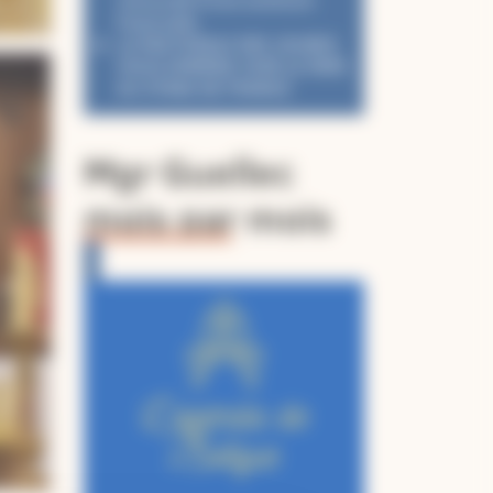
renouvelé d’une aventure
fraternelle
LA PASTORALE DES JEUNES
VOUS EMMÈNE VOIR LE PAPE
AU STADE DE FRANCE
Mgr Guellec
mois par mois