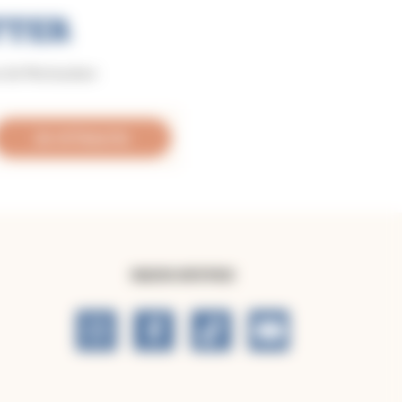
TTER
se de Montauban
Je m'inscris
NOUS SUIVRE