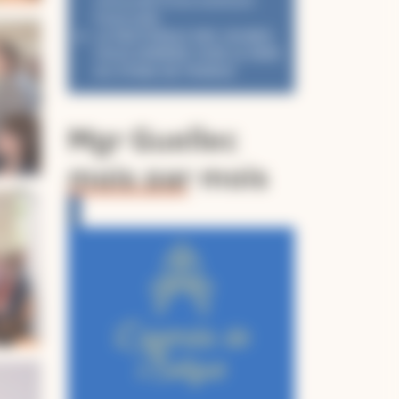
renouvelé d’une aventure
fraternelle
LA PASTORALE DES JEUNES
VOUS EMMÈNE VOIR LE PAPE
AU STADE DE FRANCE
Mgr Guellec
mois par mois