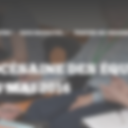
CÈSE
VOUS SOUHAITEZ…
TROUVER MA PAROIS
CÉSAINE DES ÉQU
 MAI 2016