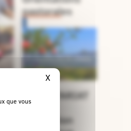
pastorales
X
Masquer le bandeau 
VOLONTARIAT
eux que vous
avec la
Délégation