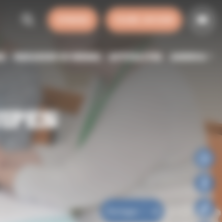
SYNODE
FAIRE UN DON
SE
HORAIRES DE MESSE
ACTUALITÉS
AGENDA
IPES
Partager