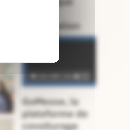
Catholique
pour la
Coopération
Lecteur
vidéo
00:00
02:49
GoMesse, la
plateforme de
covoiturage