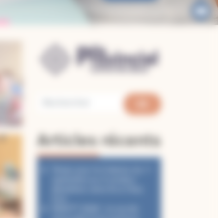
Articles récents
Temps pour la Création du 1ᵉʳ
septembre au 4 octobre :
désaltérer notre foi à l’Eau
Vive
PéléVTT 2026 : Le succès