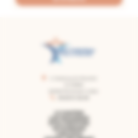
2, faubourg du Moustier
CS 50860
82008 Montauban Cedex
05.63.91.62.40
LE DIOCÈSE
LES PAROISSES
ÊTRE CHRÉTIEN
PATRIMOINE
LIBRAIRIE