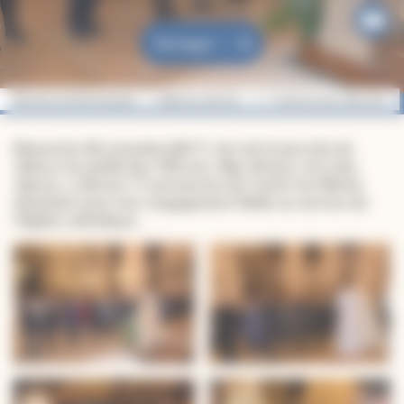
Partager
Diocèse de Montauban
Albums photos
17 personnes décorées de
Dimanche 26 novembre2017, lors de la journée de
clôture du jubilé des 700 ans, Mgr Ginoux, lors des
vêpres, a décoré 17 personnes de l’ordre du Mérite
diocésain pour leur engagement fidèle au service de
l’Eglise catholique.