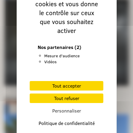
cookies et vous donne
le contrôle sur ceux
que vous souhaitez
activer
Nos partenaires
(2)
Mesure d'audience
Vidéos
Tout accepter
Orientations pastorales
Tout refuser
Personnaliser
Politique de confidentialité