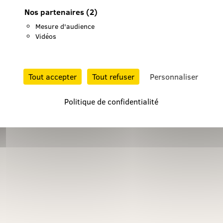
Nos partenaires
(2)
Mesure d'audience
Vidéos
Tout accepter
Tout refuser
Personnaliser
Politique de confidentialité