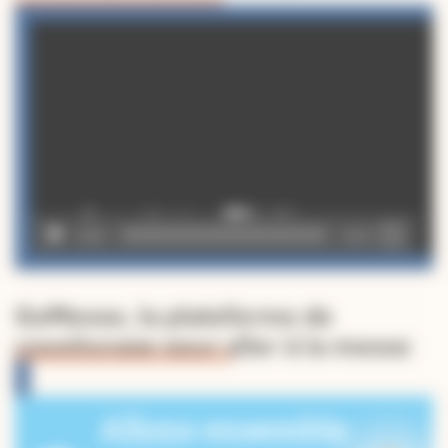
Lecteur
vidéo
00:00
02:49
GoMesse, la plateforme de
covoiturage pour aller à la messe