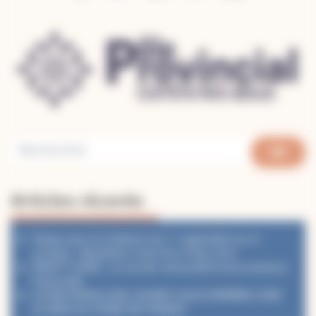
Articles récents
Temps pour la Création du 1ᵉʳ septembre au 4
octobre : désaltérer notre foi à l’Eau Vive
PéléVTT 2026 : Le succès renouvelé d’une aventure
fraternelle
LA PASTORALE DES JEUNES VOUS EMMÈNE VOIR
LE PAPE AU STADE DE FRANCE