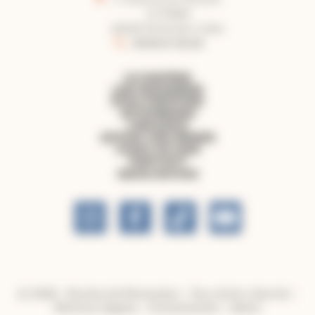
CS 50860
82008 Montauban Cedex
05.63.91.62.40
LE DIOCÈSE
LES PAROISSES
ÊTRE CHRÉTIEN
PATRIMOINE
LIBRAIRIE
OFFRIR UNE MESSE
FAIRE UN DON
CONTACT
NOUS SUIVRE
© 2026 - Diocèse de Montauban - Tous droits réservés -
Mentions légales
-
Consentement
-
Admin