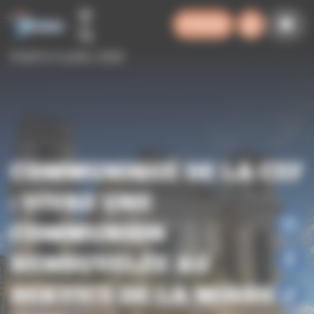
Panneau de gestion des cookies
SYNODE
Publié le 4 juillet, 2026
COMMUNIQUÉ DE LA CEF
: VIVRE UNE
COMMUNION
RENOUVELÉE AU
SERVICE DE LA MISSION