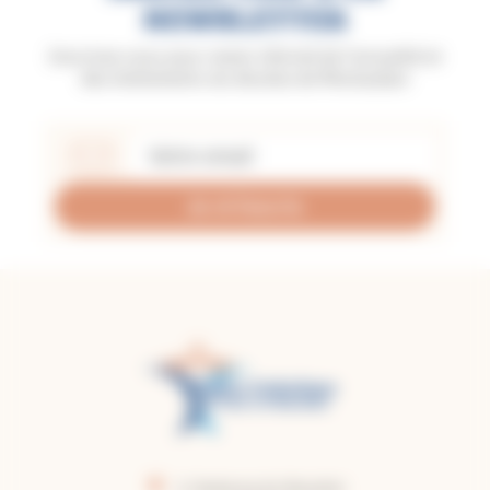
NEWSLETTER
Inscrivez-vous pour rester informé de l'actualité et
des événements du diocèse de Montauban
Je m'inscris
2, faubourg du Moustier