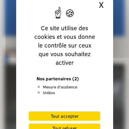
X
Masque
Ce site utilise des
cookies et vous donne
le contrôle sur ceux
Lieux de retraite et d’accueil
que vous souhaitez
activer
Nos partenaires
(2)
Mesure d'audience
Vidéos
Tout accepter
Tout refuser