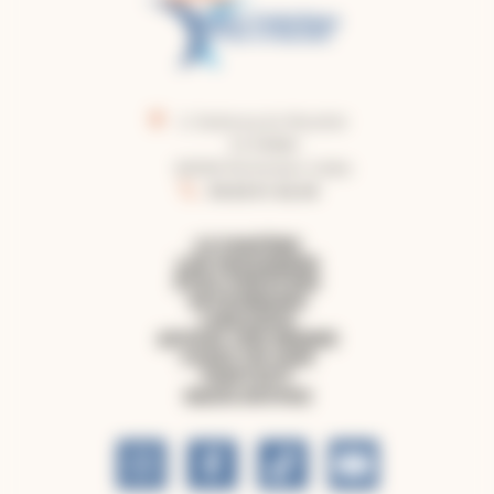
2, faubourg du Moustier
CS 50860
82008 Montauban Cedex
05.63.91.62.40
LE DIOCÈSE
LES PAROISSES
ÊTRE CHRÉTIEN
PATRIMOINE
LIBRAIRIE
OFFRIR UNE MESSE
FAIRE UN DON
CONTACT
NOUS SUIVRE