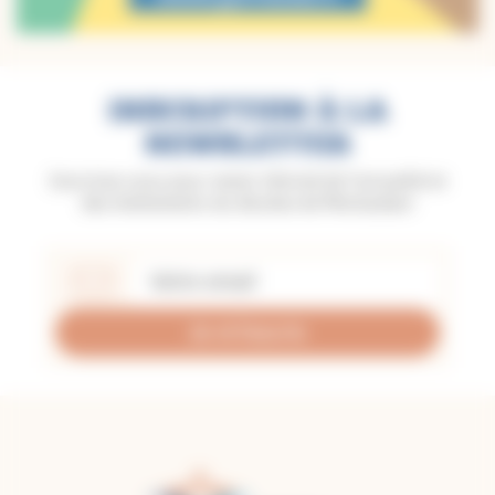
INSCRIPTION À LA
NEWSLETTER
Inscrivez-vous pour rester informé de l'actualité et
des événements du diocèse de Montauban
Je m'inscris