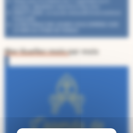
Temps pour la Création du 1ᵉʳ septembre au 4
octobre : désaltérer notre foi à l’Eau Vive
PéléVTT 2026 : Le succès renouvelé d’une aventure
fraternelle
LA PASTORALE DES JEUNES VOUS EMMÈNE VOIR
LE PAPE AU STADE DE FRANCE
Mgr Guellec mois par mois