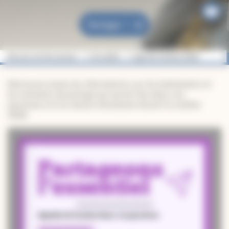
Partager
Diocèse de Montauban
Actualités
Agenda Carême 2026
Retrouvez toutes les informations sur les événements et
les moments de partage qui auront lieu dans vos
paroisses et à la maison diocésaine durant le carême
2026.