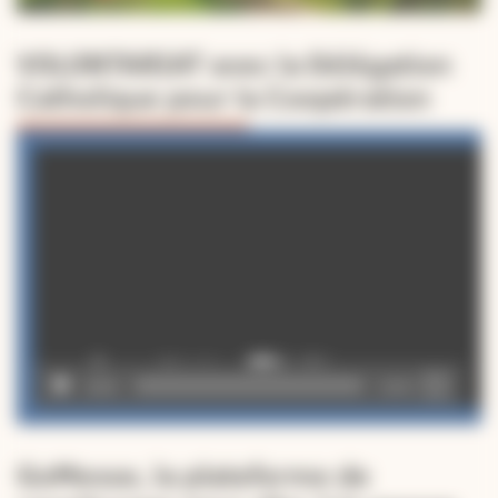
VOLONTARIAT avec la Délégation
Catholique pour la Coopération
Lecteur
vidéo
00:00
02:49
GoMesse, la plateforme de